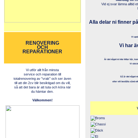
Vid ej svar lämna allti
Alla delar ni finner 
Vi upd
RENOVERING
Vi har 
OCH
REPARATIONER
Är det något ni inte hittar här, 
Vi skic
Vi utför allt från minsta
service och reparation till
Så är det något n
totalrenovering av "vrak" och ser även
eller vill beställa sänd ett
till att din 2cv blir besiktigad om du vill,
så att det bara är att tuta och köra när
du hämtar den.
Välkommen!