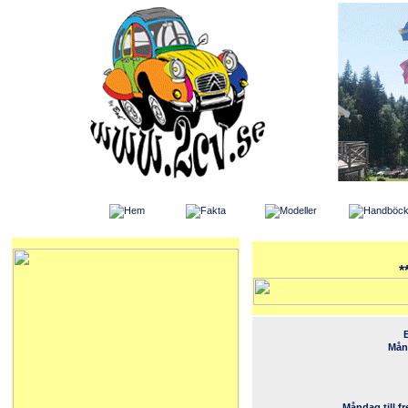
*
Månd
Måndag till f