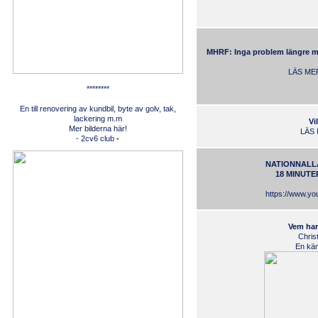
MHRF: Inga problem längre m
LÄS ME
********
En till renovering av kundbil, byte av golv, tak,
lackering m.m
Vi
Mer bilderna
här!
LÄS
-
2cv6 club
-
NATIONNALLA
18 MINUTE
https://www.
Vem har 
Chris
En kän