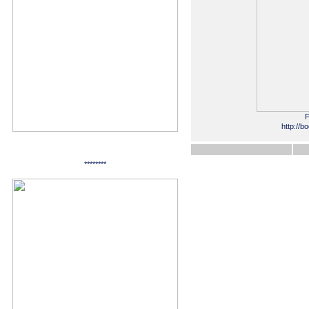
F
http://b
********