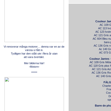
Couleur Ja
AC 109 Gr
AC 113 Ivo
AC 123 Ivoire
AC 121 Gris a
AC 604 Bleu nu
bara 
AC 136 Gris r
Vi renoverar många motorer.... denna var en av de
Ac 140 Gri
värsta vi fått in.
AC 073 Gr
Tydligen har den stått ute i flera år utan
att vara övertäkt.
Couleur Jantes
AC 109 Gris Méta
Mer bilderna här!
AC 118 Gris plus 
-
Motorn
-
AC 121 Gris Ac
AC 136 Gris Ro
******
AC 140 Gris
FÄLG
Charle
Fra
Coc
D
sp
Barre de p