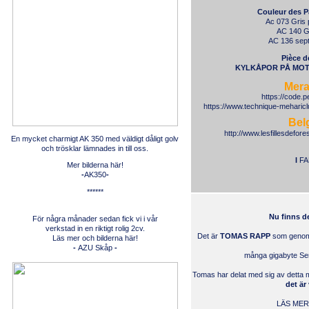
Couleur des P
Ac 073 Gris 
AC 140 Gr
AC 136 sept
Pièce d
KYLKÅPOR PÅ MO
Mera
https://code.
https://www.technique-meharicl
Bel
http://www.lesfillesdefo
En mycket charmigt AK 350 med väldigt dåligt golv
och trösklar lämnades in till oss.
I
FA
Mer bilderna här!
-
AK350
-
******
Nu finns de
För några månader sedan fick vi i vår
verkstad in en riktigt rolig 2cv.
Det är
TOMAS RAPP
som genom 
Läs mer och bilderna
här
!
-
AZU Skåp
-
många gigabyte Ser
Tomas har delat med sig av detta mat
det är
LÄS MER